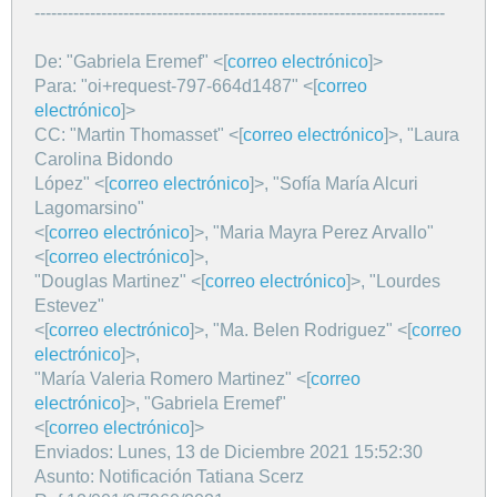
--------------------------------------------------------------------------
De: "Gabriela Eremef" <[
correo electrónico
]>
Para: "oi+request-797-664d1487" <[
correo
electrónico
]>
CC: "Martin Thomasset" <[
correo electrónico
]>, "Laura
Carolina Bidondo
López" <[
correo electrónico
]>, "Sofía María Alcuri
Lagomarsino"
<[
correo electrónico
]>, "Maria Mayra Perez Arvallo"
<[
correo electrónico
]>,
"Douglas Martinez" <[
correo electrónico
]>, "Lourdes
Estevez"
<[
correo electrónico
]>, "Ma. Belen Rodriguez" <[
correo
electrónico
]>,
"María Valeria Romero Martinez" <[
correo
electrónico
]>, "Gabriela Eremef"
<[
correo electrónico
]>
Enviados: Lunes, 13 de Diciembre 2021 15:52:30
Asunto: Notificación Tatiana Scerz