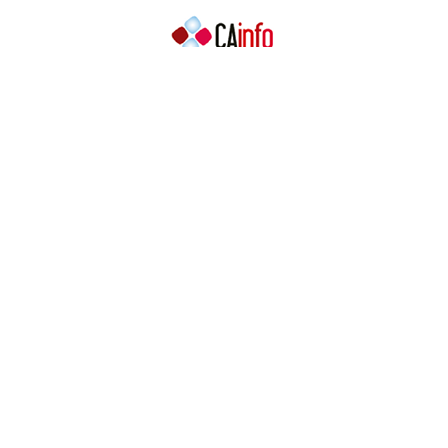
Contacto
Contacto
Prensa
Quiénes somos
¿Cómo puedes colaborar?
Patrocinadores
Agradecimientos
Ayuda
Contacto
Prensa
Quiénes somos
¿Cómo puedes colaborar?
Patrocinadores
Agradecimientos