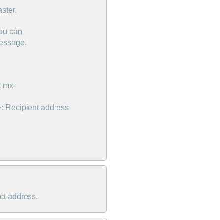
ster.
You can
message.
t mx-
>: Recipient address
ct address.