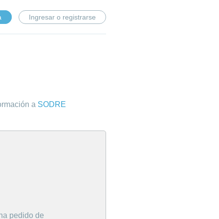
a
Ingresar o registrarse
formación a
SODRE
 una pedido de