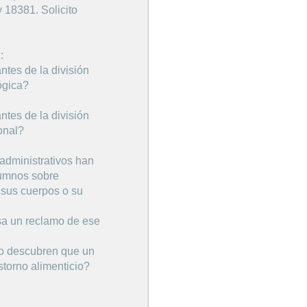
y 18381. Solicito
:
ntes de la división
ógica?
ntes de la división
ional?
administrativos han
lumnos sobre
 sus cuerpos o su
sa un reclamo de ese
do descubren que un
torno alimenticio?