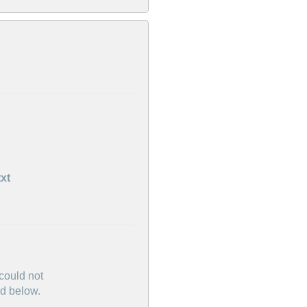
txt
.
 could not
ed below.