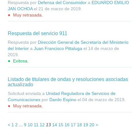
Respuesta por
Defensa del Consumidor
a
EDUARDO EMILIO
JAN OCHOA
el
21 de marzo de 2019
.
Muy retrasada.
Respuesta del servicio 911
Respuesta por
Dirección General de Secretaría del Ministerio
del Interior
a
Juan Francisco Pittaluga
el
14 de marzo de
2019
.
Exitosa.
Listado de titulares de ondas y resoluciones asociadas
actualizado
Solicitud enviada a
Unidad Reguladora de Servicios de
Comunicaciones
por
Danilo Espino
el
04 de marzo de 2019
.
Muy retrasada.
1
2
9
10
11
12
13
14
15
16
17
18
19
20