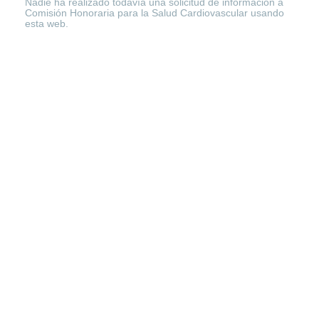
Nadie ha realizado todavía una solicitud de información a
Comisión Honoraria para la Salud Cardiovascular usando
esta web.