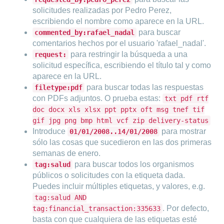
solicitudes realizadas por Pedro Perez,
escribiendo el nombre como aparece en la URL.
para buscar
commented_by:rafael_nadal
comentarios hechos por el usuario 'rafael_nadal'.
para restringir la búsqueda a una
request:
solicitud específica, escribiendo el título tal y como
aparece en la URL.
para buscar todas las respuestas
filetype:pdf
con PDFs adjuntos. O prueba estas:
txt pdf rtf
doc docx xls xlsx ppt pptx oft msg tnef tif
gif jpg png bmp html vcf zip delivery-status
Introduce
para mostrar
01/01/2008..14/01/2008
sólo las cosas que sucedieron en las dos primeras
semanas de enero.
para buscar todos los organismos
tag:salud
públicos o solicitudes con la etiqueta dada.
Puedes incluir múltiples etiquetas, y valores, e.g.
tag:salud AND
. Por defecto,
tag:financial_transaction:335633
basta con que cualquiera de las etiquetas esté